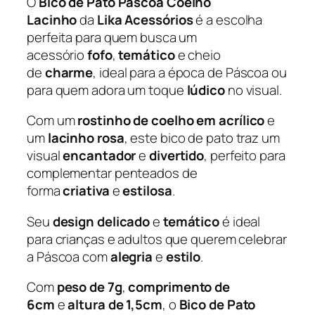
O
Bico de Pato Páscoa Coelho
c
Lacinho
da
Lika Acessórios
é a escolha
o
perfeita para quem busca um
a
acessório
fofo
,
temático
e cheio
C
de
charme
, ideal para a época de Páscoa ou
o
para quem adora um toque
lúdico
no visual.
e
l
Com um
rostinho de coelho em acrílico
e
h
um
lacinho rosa
, este bico de pato traz um
o
visual
encantador
e
divertido
, perfeito para
L
complementar penteados de
a
forma
criativa
e
estilosa
.
c
Seu
design delicado
e
temático
é ideal
i
para crianças e adultos que querem celebrar
n
a Páscoa com
alegria
e
estilo
.
h
o
Com
peso de 7g
,
comprimento de
G
6cm
e
altura de 1,5cm
, o
Bico de Pato
–