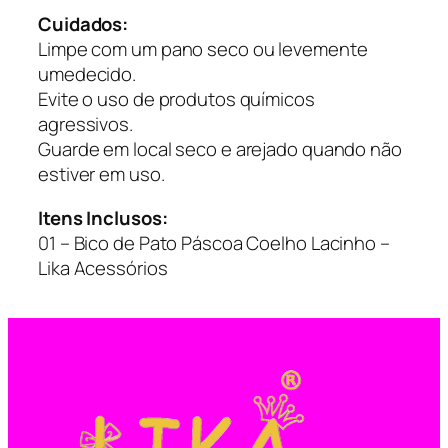
t
Cuidados:
i
Limpe com um pano seco ou levemente
d
umedecido.
a
Evite o uso de produtos químicos
d
agressivos.
e
Guarde em local seco e arejado quando não
estiver em uso.
Itens Inclusos:
01 – Bico de Pato Páscoa Coelho Lacinho –
Lika Acessórios