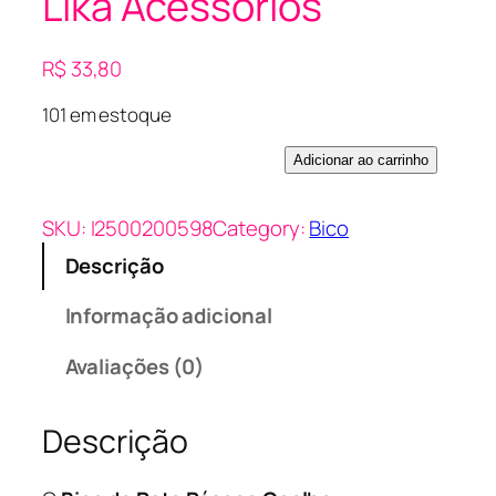
Lika Acessórios
R$
33,80
101 em estoque
B
Adicionar ao carrinho
i
c
SKU:
I2500200598
Category:
Bico
o
Descrição
d
e
Informação adicional
P
a
Avaliações (0)
t
o
Descrição
P
á
s