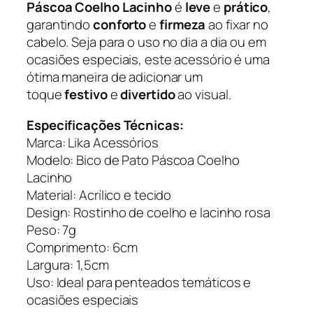
Páscoa Coelho Lacinho
é
leve
e
prático
,
L
garantindo
conforto
e
firmeza
ao fixar no
i
cabelo. Seja para o uso no dia a dia ou em
k
ocasiões especiais, este acessório é uma
a
ótima maneira de adicionar um
A
toque
festivo
e
divertido
ao visual.
c
e
Especificações Técnicas:
s
Marca: Lika Acessórios
s
Modelo: Bico de Pato Páscoa Coelho
ó
Lacinho
r
Material: Acrílico e tecido
i
Design: Rostinho de coelho e lacinho rosa
o
Peso: 7g
s
Comprimento: 6cm
q
Largura: 1,5cm
u
Uso: Ideal para penteados temáticos e
a
ocasiões especiais
n