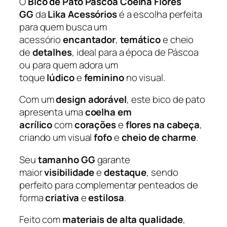
O
Bico de Pato Páscoa Coelha Flores
c
GG
da
Lika Acessórios
é a escolha perfeita
o
para quem busca um
a
acessório
encantador
,
temático
e cheio
C
de
detalhes
, ideal para a época de Páscoa
o
ou para quem adora um
e
toque
lúdico
e
feminino
no visual.
l
h
Com um
design adorável
, este bico de pato
a
apresenta uma
coelha em
F
acrílico
com
corações
e
flores na cabeça
,
l
criando um visual
fofo
e
cheio de charme
.
o
Seu
tamanho GG
garante
r
maior
visibilidade
e
destaque
, sendo
e
perfeito para complementar penteados de
s
forma
criativa
e
estilosa
.
G
G
Feito com
materiais de alta qualidade
,
–