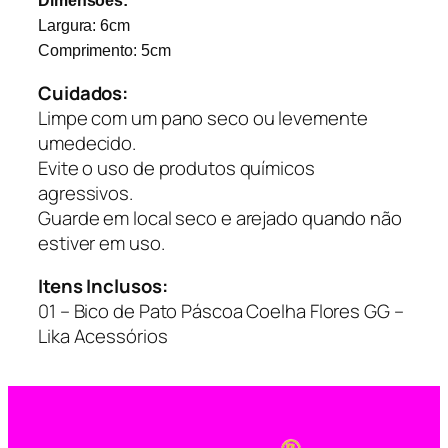
Dimensões:
t
Largura: 6cm
i
Comprimento: 5cm
d
Cuidados:
a
Limpe com um pano seco ou levemente
d
umedecido.
e
Evite o uso de produtos químicos
agressivos.
Guarde em local seco e arejado quando não
estiver em uso.
Itens Inclusos:
01 – Bico de Pato Páscoa Coelha Flores GG –
Lika Acessórios