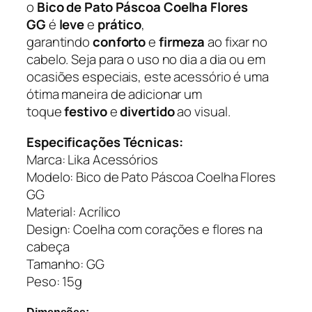
o
Bico de Pato Páscoa Coelha Flores
L
GG
é
leve
e
prático
,
i
garantindo
conforto
e
firmeza
ao fixar no
k
cabelo. Seja para o uso no dia a dia ou em
a
ocasiões especiais, este acessório é uma
A
ótima maneira de adicionar um
c
toque
festivo
e
divertido
ao visual.
e
s
Especificações Técnicas:
s
Marca: Lika Acessórios
ó
Modelo: Bico de Pato Páscoa Coelha Flores
r
GG
i
Material: Acrílico
o
Design: Coelha com corações e flores na
s
cabeça
q
Tamanho: GG
u
Peso: 15g
a
n