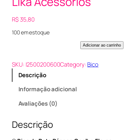
Lika Acessórios
R$
35,80
100 em estoque
B
Adicionar ao carrinho
i
c
SKU:
I2500200600
Category:
Bico
o
Descrição
D
e
Informação adicional
P
a
Avaliações (0)
t
o
Descrição
P
a
s