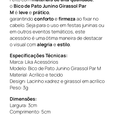
c
o
Bico de Pato Junino Girassol Par
e
M
é
leve
e
prático
,
s
garantindo
conforto
e
firmeza
ao fixar no
s
cabelo. Seja para o uso em festas juninas ou
ó
em outros eventos temáticos, este
r
acessório é uma ótima maneira de destacar
i
o visual com
alegria
e
estilo
.
o
s
Especificações Técnicas:
q
Marca: Lika Acessórios
u
Modelo: Bico de Pato Junino Girassol Par M
a
Material: Acrílico e tecido
n
Design: Lacinho xadrez e girassol em acrílico
t
Peso: 3g
i
Dimensões:
d
Largura: 3cm
a
Comprimento: 5cm
d