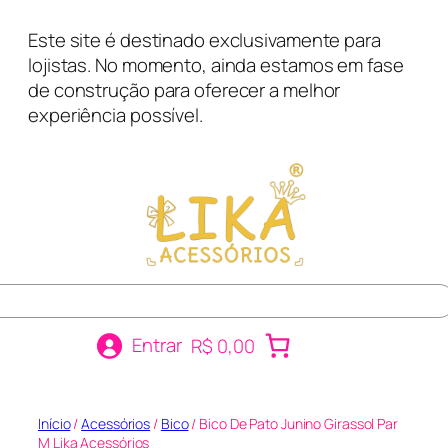
Pular
Este site é destinado exclusivamente para
para
lojistas. No momento, ainda estamos em fase
o
de construção para oferecer a melhor
conteúdo
experiência possível.
r
Entrar
R$ 0,00
Início
/
Acessórios
/
Bico
/ Bico De Pato Junino Girassol Par
M Lika Acessórios