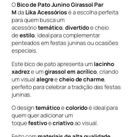
o
O
Bico de Pato Junino Girassol Par
G
M
da
Lika Acessórios
é a escolha perfeita
i
para quem busca um
r
acessório
temático
,
divertido
e cheio
a
de
estilo
, ideal para complementar
s
penteados em festas juninas ou ocasiões
s
especiais.
o
Este bico de pato apresenta um
lacinho
l
xadrez
e um
girassol em acrílico
, criando
P
um visual
alegre
e
cheio de charme
,
a
perfeito para celebrar a tradição das festas
r
juninas.
M
L
O design
temático
e
colorido
é ideal para
i
quem quer adicionar um
k
toque
festivo
e
criativo
ao visual.
a
A
Feito com
materiais de alta qualidade
,