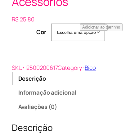
Acessórios
R$
25,80
B
Adicionar ao carrinho
Cor
i
c
o
D
e
SKU:
I2500200617
Category:
Bico
P
Descrição
a
t
Informação adicional
o
J
Avaliações (0)
u
n
Descrição
i
n