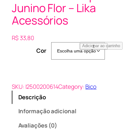
Junino Flor – Lika
Acessórios
R$
33,80
B
Adicionar ao carrinho
Cor
i
c
o
D
e
SKU:
I2500200614
Category:
Bico
P
Descrição
a
t
Informação adicional
o
E
Avaliações (0)
s
p