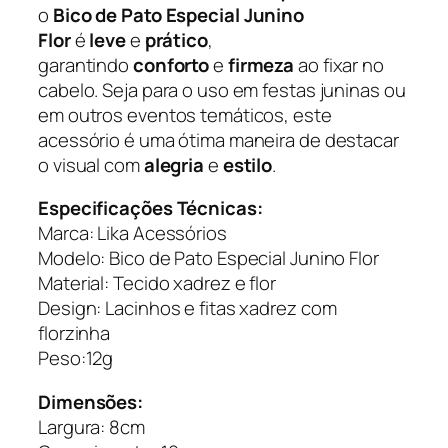
i
o
Bico de Pato Especial Junino
k
Flor
é
leve
e
prático
,
a
garantindo
conforto
e
firmeza
ao fixar no
A
cabelo. Seja para o uso em festas juninas ou
c
em outros eventos temáticos, este
e
acessório é uma ótima maneira de destacar
s
o visual com
alegria
e
estilo
.
s
ó
Especificações Técnicas:
r
Marca: Lika Acessórios
i
Modelo: Bico de Pato Especial Junino Flor
o
Material: Tecido xadrez e flor
s
Design: Lacinhos e fitas xadrez com
q
florzinha
u
Peso:12g
a
n
Dimensões:
t
Largura: 8cm