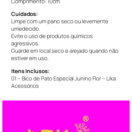
i
Comprimento: 10cm
d
Cuidados:
a
Limpe com um pano seco ou levemente
d
umedecido.
e
Evite o uso de produtos químicos
agressivos.
Guarde em local seco e arejado quando não
estiver em uso.
Itens Inclusos:
01 – Bico de Pato Especial Junino Flor – Lika
Acessórios