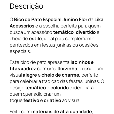
Descrição
e
c
i
O
Bico de Pato Especial Junino Flor
da
Lika
a
Acessórios
é a escolha perfeita para quem
l
busca um acessório
temático
,
divertido
e
J
cheio de
estilo
, ideal para complementar
u
penteados em festas juninas ou ocasiões
n
especiais.
i
Este bico de pato apresenta
lacinhos e
n
fitas xadrez
com uma
florzinha
, criando um
o
visual
alegre
e
cheio de charme
, perfeito
F
para celebrar a tradição das festas juninas. O
l
design
temático
e
colorido
é ideal para
o
quem quer adicionar um
r
toque
festivo
e
criativo
ao visual.
–
L
Feito com
materiais de alta qualidade
,